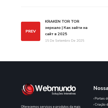
KRAKEN TOR TOR
зеркало | Как зайти на
PREV
сайт в 2025
15 De Setembro De 2025
Nossa
› Portais 
› Criação 
Oferecemos serviços e produtos da mais