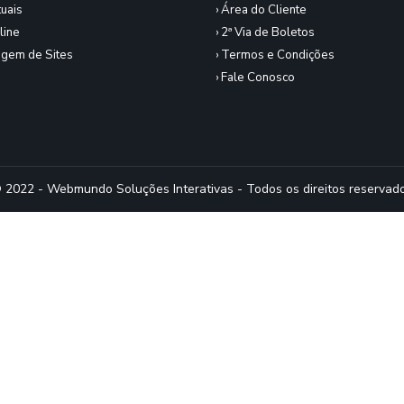
tuais
› Área do Cliente
line
› 2ª Via de Boletos
gem de Sites
› Termos e Condições
› Fale Conosco
 2022 - Webmundo Soluções Interativas - Todos os direitos reservad