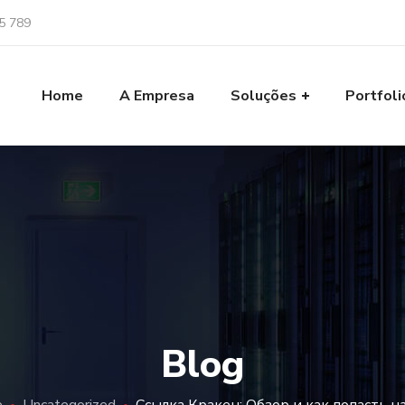
5 789
Home
A Empresa
Soluções
Portfoli
Blog