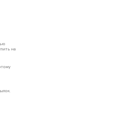
тью
упить на
этому
сылок.