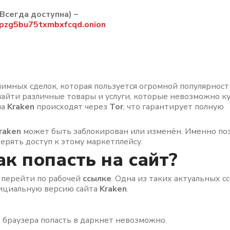
Всегда доступна) –
pzg5bu75txmbxfcqd.onion
нимных сделок, которая пользуется огромной популярнос
найти различные товары и услуги, которые невозможно к
на
Kraken
происходят через
Tor
, что гарантирует полную
raken
может быть заблокирован или изменён. Именно по
терять доступ к этому маркетплейсу.
к попасть на сайт?
о перейти по рабочей
ссылке
. Одна из таких актуальных с
фициальную версию сайта
Kraken
.
 браузера попасть в даркнет невозможно.