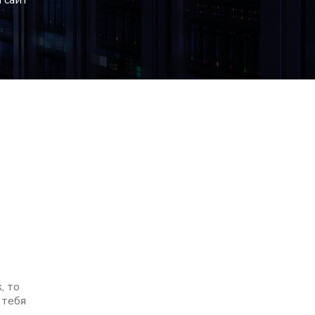
 сайт
т
, то
 тебя