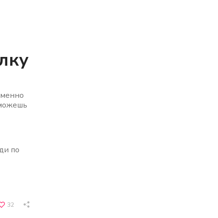
лку
Именно
сможешь
ди по
32