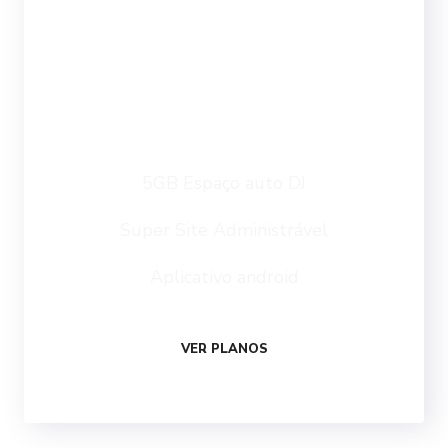
MENSAL
Ouvintes Ilimitados
5GB Espaço auto DJ
Super Site Administrável
Aplicativo android
VER PLANOS